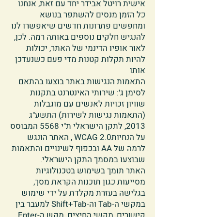
אישית רויטל אבידר יחד עם זאת, אנחנו
כל הזמן מנסים להשתפר בנושא
ומחפשים פתרונות חדשים שיאפשרו לנו
להנגיש חלקים נוספים באותה רמה. לכן,
לאור אופיו הדינמי של האתר, יכולות
להיות תקלות קטנות מדי פעם כשנעדכן
אותו
התאמות הנגישות באתר בוצעו בהתאם
לסימן ג': שירותי האינטרנט בתקנות
שוויון זכויות לאנשים עם מוגבלות
(התאמות נגישות לשירות) התשע"ג
2013, לתקן הישראלי ת"י 5568 המבוסס
על הנחיותWCAG 2.0 , האתר הונגש
לרמה של AA ובכפוף לשינויים והתאמות
שבוצעו במסמך התקן הישראלי.
האתר תומך בשימוש בטכנולוגיות
מסייעות כגון תוכנות הקראת מסך,
בגלישה בעזרת מקלדת על ידי שימוש
במקשי ה-Tab וה-Shift+Tab למעבר בין
קישורים, מקשי החיצים, מקש ה-Enter