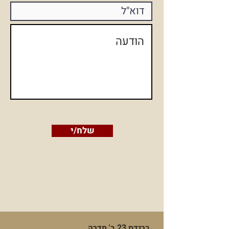
שלח/י
ברנדס 23 ב' חדרה