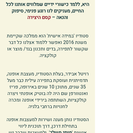
היא, ללמד כישורי ידיים שמלווים אותנו לכל
החיים, מעניקים לנו רוגע פנימי, סיפוק
והנאה –
קסם היצירה
סטודיו 'במידה אישית' הוא ממלכה שקיימת
משנת 2016 ואפשר ללמוד אצלנו כל דבר
שקשור לתפירה, בדים ותכנון בגד/ מוצר או
קולקציה.
רויטל אבידר, בעלת הסטודיו, מעצבת אופנה,
תדמיתנית ועוסקת בתפירה עילית כבר מעל
35 שנים, מתוכן 10 שנים באירופה, פריז
ואנטוורפן שם היה לה בוטיק אופנתי ויצרה
קולקציות, השתתפה בירידי אופנה ומכרה
לחנויות ברחבי בלגיה.
הסטודיו נותן מענה ושירות למעצבות אופנה
בתחילת דרכן, דרך תוכנית ליווי
אישית '
מותג משלך
' ולמעצבות שכבר יש